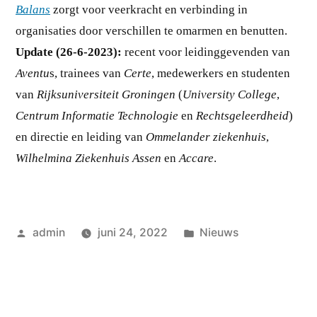
Balans
zorgt voor veerkracht en verbinding in
organisaties door verschillen te omarmen en benutten.
Update (26-6-2023):
recent voor leidinggevenden van
Aventu
s, trainees van
Certe
, medewerkers en studenten
van
Rijksuniversiteit Groningen
(
University College
,
Centrum Informatie Technologie
en
Rechtsgeleerdheid
)
en directie en leiding van
Ommelander ziekenhuis
,
Wilhelmina Ziekenhuis Assen
en
Accare
.
Geplaatst
Geplaatst
admin
juni 24, 2022
Nieuws
door
in