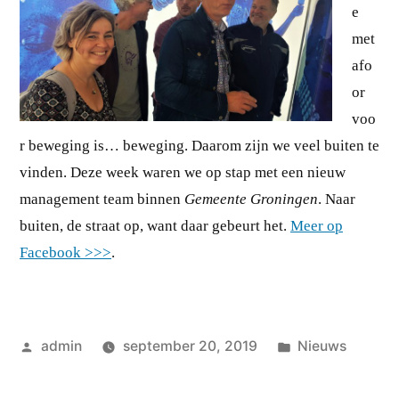
e
met
afo
or
voo
r beweging is… beweging. Daarom zijn we veel buiten te
vinden. Deze week waren we op stap met een nieuw
management team binnen
Gemeente Groningen
. Naar
buiten, de straat op, want daar gebeurt het.
Meer op
Facebook >>>
.
Geplaatst
Geplaatst
admin
september 20, 2019
Nieuws
door
in