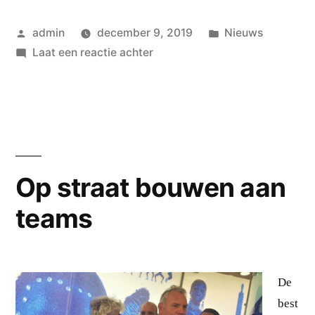
Geplaatst
Geplaatst
admin
december 9, 2019
Nieuws
door
op
in
Laat een reactie achter
Synergizer
Op straat bouwen aan
teams
De
best