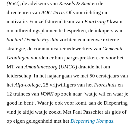
(RuG)
, de adviseurs van
Kessels & Smit
en de
directeuren van
AOC Terra
. Of voor richting en
motivatie. Een zelfsturend team van
BuurtzorgT
kwam
om uitbreidingsplannen te bespreken, de inkopers van
Sociaal Domein Fryslân
zochten een nieuwe externe
strategie, de communicatiemedewerkers van
Gemeente
Groningen
voerden er hun jaargesprekken, en voor het
MT van
Ambulancezorg
(
UMCG
) draaide het om
leiderschap. In het najaar gaan we met 50 eerstejaars van
het
Alfa-college
, 25 vrijwilligers van het
Floreshuis
en
12 trainees van
VONK
op zoek naar ‘wat je wil en waar je
goed in bent’. Waar je ook voor komt, aan de Diepenring
vind je altijd wat je zoekt. Met Paul Passchier als gids of
op eigen gelegenheid met het
Diepenring Kompas
.