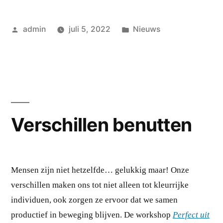
Geplaatst
Geplaatst
admin
juli 5, 2022
Nieuws
door
in
Verschillen benutten
Mensen zijn niet hetzelfde… gelukkig maar! Onze
verschillen maken ons tot niet alleen tot kleurrijke
individuen, ook zorgen ze ervoor dat we samen
productief in beweging blijven. De workshop
Perfect uit