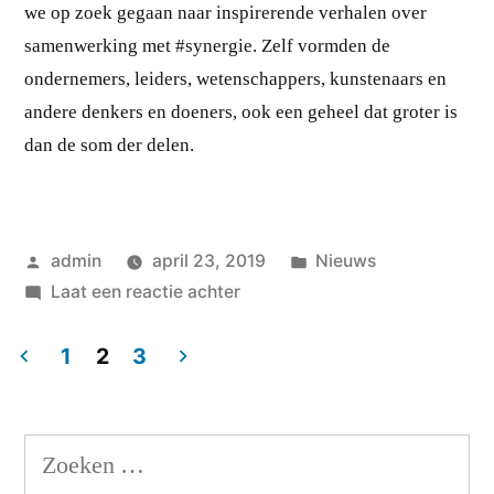
we op zoek gegaan naar inspirerende verhalen over
samenwerking met #synergie. Zelf vormden de
ondernemers, leiders, wetenschappers, kunstenaars en
andere denkers en doeners, ook een geheel dat groter is
dan de som der delen.
Geplaatst
Geplaatst
admin
april 23, 2019
Nieuws
door
op
in
Laat een reactie achter
Sleutels
tot
1
2
3
samenwerking
Berichten
paginering
Zoeken