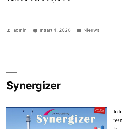
Geplaatst
Geplaatst
admin
maart 4, 2020
Nieuws
door
in
Synergizer
Iede
reen
is