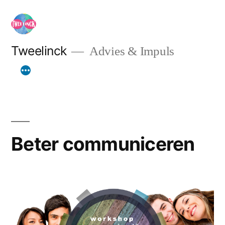
Ga
naar
de
Tweelinck
Advies & Impuls
inhoud
Beter communiceren