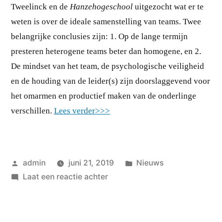
Tweelinck en de
Hanzehogeschool
uitgezocht wat er te
weten is over de ideale samenstelling van teams. Twee
belangrijke conclusies zijn: 1. Op de lange termijn
presteren heterogene teams beter dan homogene, en 2.
De mindset van het team, de psychologische veiligheid
en de houding van de leider(s) zijn doorslaggevend voor
het omarmen en productief maken van de onderlinge
verschillen.
Lees verder>>>
Geplaatst
Geplaatst
admin
juni 21, 2019
Nieuws
door
op
in
Laat een reactie achter
Geheim
van
teamdiversiteit