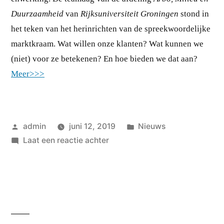
Duurzaamheid
van
Rijksuniversiteit Groningen
stond in
het teken van het herinrichten van de spreekwoordelijke
marktkraam. Wat willen onze klanten? Wat kunnen we
(niet) voor ze betekenen? En hoe bieden we dat aan?
Meer>>>
Geplaatst
Geplaatst
admin
juni 12, 2019
Nieuws
door
op
in
Laat een reactie achter
Van
alle
markten
thuis!?