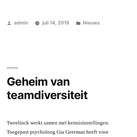
Geplaatst
Geplaatst
admin
juli 14, 2019
Nieuws
door
in
Geheim van
teamdiversiteit
Tweelinck werkt samen met kennisinstellingen.
Toegepast psycholoog Gia Geerman heeft voor