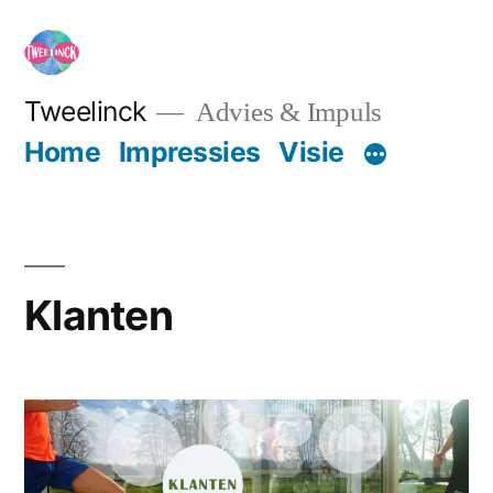
Ga
naar
de
Tweelinck
Advies & Impuls
inhoud
Home
Impressies
Visie
Klanten