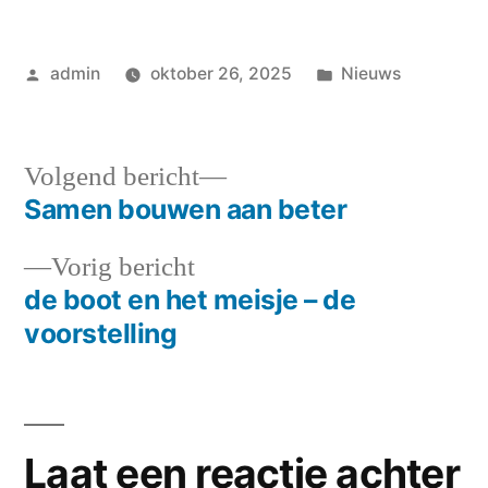
Geplaatst
Geplaatst
admin
oktober 26, 2025
Nieuws
door
in
Volgend
Volgend bericht
bericht:
Samen bouwen aan beter
Bericht
Vorig
Vorig bericht
navigatie
bericht:
de boot en het meisje – de
voorstelling
Laat een reactie achter