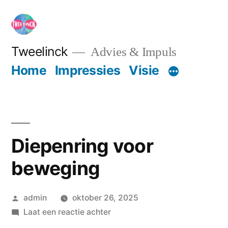
Ga
naar
de
Tweelinck
Advies & Impuls
inhoud
Home
Impressies
Visie
Diepenring voor
beweging
Geplaatst
admin
oktober 26, 2025
door
op
Laat een reactie achter
Diepenring